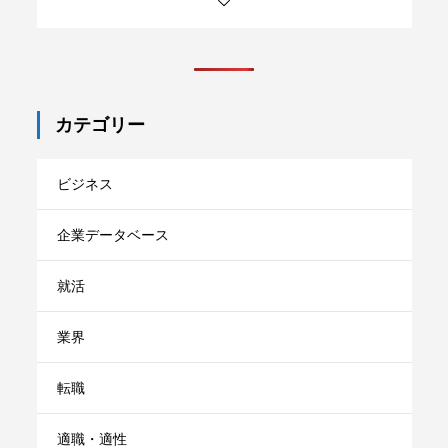
ms-japanの実際の評判ってどうな
の？他社比較でメリット・デメリッ
トを徹底調査
カテゴリー
30代から未経験でも目指せる職業9
選！手に職がつく仕事も紹介！
ビジネス
出戻り転職を断られたときの対処法
企業データベース
と原因を紹介！メリット・デメリッ
トも徹底解説
就活
業界
転職
適職・適性